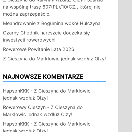
na wspólną trasę 607(PL)/10(CZ), której nie
można zaprzepaścić.
Meandrowanie z Bogumina wokół Hulczyna
Czarny Chodnik nareszcie doczeka się
inwestycji rowerowych!
Rowerowe Powitanie Lata 2026
Z Cieszyna do Marklowic jednak wzdłuż Olzy!
NAJNOWSZE KOMENTARZE
HapsonKKK
-
Z Cieszyna do Marklowic
jednak wzdłuż Olzy!
Rowerowy Cieszyn
-
Z Cieszyna do
Marklowic jednak wzdłuż Olzy!
HapsonKKK
-
Z Cieszyna do Marklowic
jednak wzdłuż Olzy!