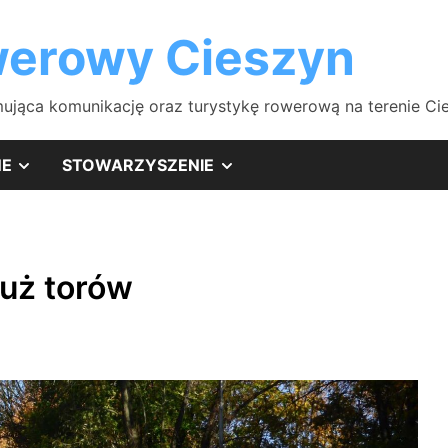
erowy Cieszyn
ująca komunikację oraz turystykę rowerową na terenie Cies
SHOW
SHOW
NE
STOWARZYSZENIE
SUB
SUB
MENU
MENU
łuż torów