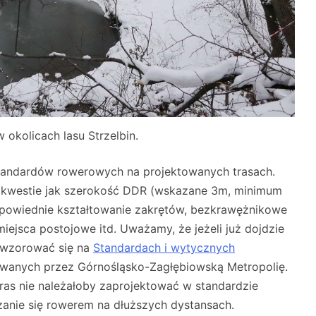
 okolicach lasu Strzelbin.
tandardów rowerowych na projektowanych trasach.
 kwestie jak szerokość DDR (wskazane 3m, minimum
dpowiednie kształtowanie zakrętów, bezkrawężnikowe
iejsca postojowe itd. Uważamy, że jeżeli już dojdzie
 wzorować się na
Standardach i wytycznych
owanych przez Górnośląsko-Zagłębiowską Metropolię.
tras nie należałoby zaprojektować w standardzie
zanie się rowerem na dłuższych dystansach.