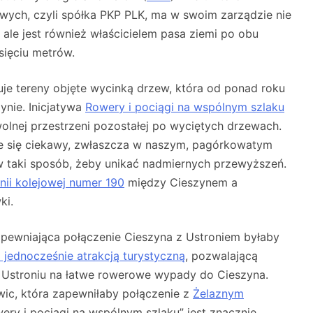
jowych, czyli spółka PKP PLK, ma w swoim zarządzie nie
, ale jest również właścicielem pasa ziemi po obu
sięciu metrów.
e tereny objęte wycinką drzew, która od ponad roku
ynie. Inicjatywa
Rowery i pociągi na wspólnym szlaku
lnej przestrzeni pozostałej po wyciętych drzewach.
 się ciekawy, zwłaszcza w naszym, pagórkowatym
 taki sposób, żeby unikać nadmiernych przewyższeń.
inii kolejowej numer 190
między Cieszynem a
ki.
pewniająca połączenie Cieszyna z Ustroniem byłaby
jednocześnie atrakcją turystyczną
, pozwalającą
stroniu na łatwe rowerowe wypady do Cieszyna.
c, która zapewniłaby połączenie z
Żelaznym
ery i pociągi na wspólnym szlaku” jest znacznie