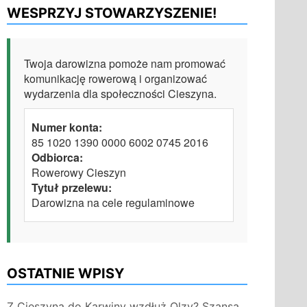
WESPRZYJ STOWARZYSZENIE!
Twoja darowizna pomoże nam promować
komunikację rowerową i organizować
wydarzenia dla społeczności Cieszyna.
Numer konta:
85 1020 1390 0000 6002 0745 2016
Odbiorca:
Rowerowy Cieszyn
Tytuł przelewu:
Darowizna na cele regulaminowe
OSTATNIE WPISY
Z Cieszyna do Karwiny wzdłuż Olzy? Szansa