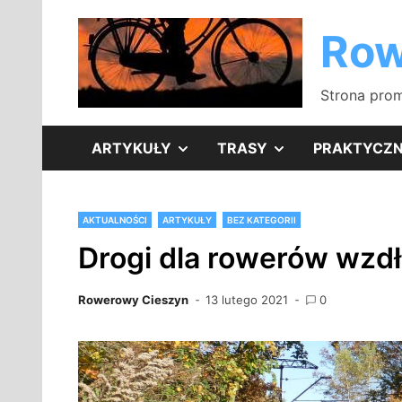
Skip
to
Row
content
Strona prom
SHOW
SHOW
ARTYKUŁY
TRASY
PRAKTYCZ
SUB
SUB
AKTUALNOŚCI
ARTYKUŁY
BEZ KATEGORII
MENU
MENU
Drogi dla rowerów wzd
Rowerowy Cieszyn
13 lutego 2021
0