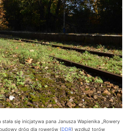
 stała się inicjatywa pana Janusza Wapienika „Rowery
ę budowy dróg dla rowerów (
DDR
) wzdłuż torów