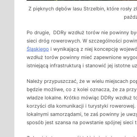
Z pięknych dębów lasu Strzelbin, które rosły z
paźdz
Po drugie, DDRy wzdłuż torów nie powinny być
sieci dróg rowerowych. W szczególności powi
Śląskiego
i wynikającą z niej koncepcję wojew
wzdłuż torów powinny mieć zapewnione wygodn
istniejącą infrastrukturą i stanowić jej istotne u
Należy przypuszczać, że w wielu miejscach p
będzie możliwe, co z kolei oznacza, że za p
władze lokalne. Krótko mówiąc DDRy wzdłuż t
korzyści dla komunikacji i turystyki rowerowej
lokalnymi samorządami, te zaś powinny je uwzg
sposób jest szansa na powstanie spójnej sieci 