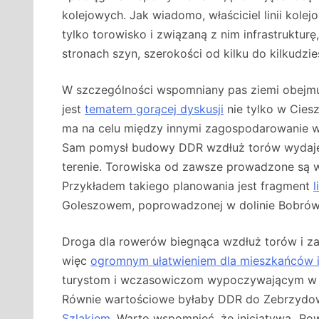
kolejowych. Jak wiadomo, właściciel linii kole
tylko torowisko i związaną z nim infrastrukturę
stronach szyn, szerokości od kilku do kilkudzie
W szczególności wspomniany pas ziemi obejmuj
jest
tematem gorącej dyskusji
nie tylko w Ciesz
ma na celu między innymi zagospodarowanie wo
Sam pomysł budowy DDR wzdłuż torów wydaje
terenie. Torowiska od zawsze prowadzone są w
Przykładem takiego planowania jest fragment
l
Goleszowem, poprowadzonej w dolinie Bobrów
Droga dla rowerów biegnąca wzdłuż torów i za
więc
ogromnym ułatwieniem dla mieszkańców i 
turystom i wczasowiczom wypoczywającym w U
Równie wartościowe byłaby DDR do Zebrzydowi
Szlakiem
. Warto wspomnieć, że inicjatywa „Row