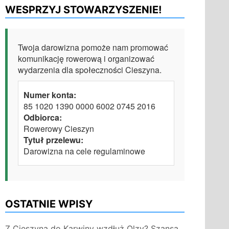
WESPRZYJ STOWARZYSZENIE!
Twoja darowizna pomoże nam promować
komunikację rowerową i organizować
wydarzenia dla społeczności Cieszyna.
Numer konta:
85 1020 1390 0000 6002 0745 2016
Odbiorca:
Rowerowy Cieszyn
Tytuł przelewu:
Darowizna na cele regulaminowe
OSTATNIE WPISY
Z Cieszyna do Karwiny wzdłuż Olzy? Szansa