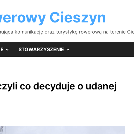
erowy Cieszyn
ująca komunikację oraz turystykę rowerową na terenie Cies
SHOW
SHOW
NE
STOWARZYSZENIE
SUB
SUB
MENU
MENU
zyli co decyduje o udanej