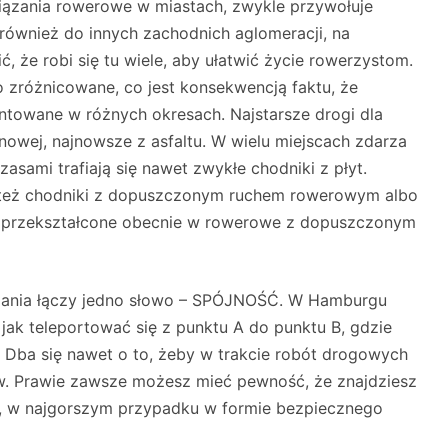
ązania rowerowe w miastach, zwykle przywołuje
również do innych zachodnich aglomeracji, na
 że robi się tu wiele, aby ułatwić życie rowerzystom.
 zróżnicowane, co jest konsekwencją faktu, że
towane w różnych okresach. Najstarsze drogi dla
owej, najnowsze z asfaltu. W wielu miejscach zdarza
zasami trafiają się nawet zwykłe chodniki z płyt.
też chodniki z dopuszczonym ruchem rowerowym albo
 przekształcone obecnie w rowerowe z dopuszczonym
iązania łączy jedno słowo – SPÓJNOŚĆ. W Hamburgu
 jak teleportować się z punktu A do punktu B, gdzie
. Dba się nawet o to, żeby w trakcie robót drogowych
w. Prawie zawsze możesz mieć pewność, że znajdziesz
u, w najgorszym przypadku w formie bezpiecznego