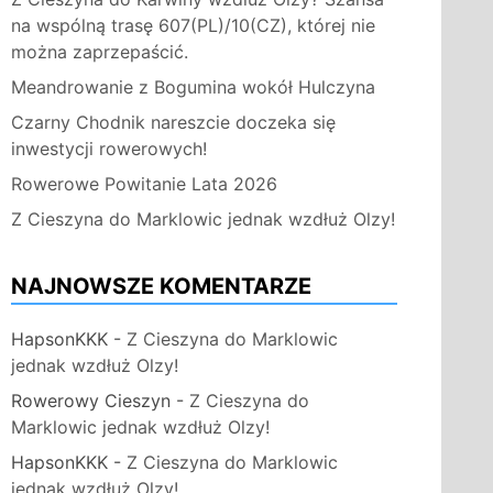
na wspólną trasę 607(PL)/10(CZ), której nie
można zaprzepaścić.
Meandrowanie z Bogumina wokół Hulczyna
Czarny Chodnik nareszcie doczeka się
inwestycji rowerowych!
Rowerowe Powitanie Lata 2026
Z Cieszyna do Marklowic jednak wzdłuż Olzy!
NAJNOWSZE KOMENTARZE
HapsonKKK
-
Z Cieszyna do Marklowic
jednak wzdłuż Olzy!
Rowerowy Cieszyn
-
Z Cieszyna do
Marklowic jednak wzdłuż Olzy!
HapsonKKK
-
Z Cieszyna do Marklowic
jednak wzdłuż Olzy!