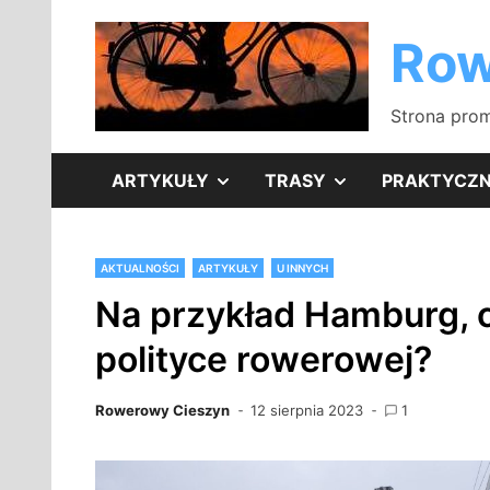
Skip
to
Row
content
Strona prom
SHOW
SHOW
ARTYKUŁY
TRASY
PRAKTYCZ
SUB
SUB
AKTUALNOŚCI
ARTYKUŁY
U INNYCH
MENU
MENU
Na przykład Hamburg, c
polityce rowerowej?
Rowerowy Cieszyn
12 sierpnia 2023
1