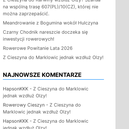
na wspólną trasę 607(PL)/10(CZ), której nie
można zaprzepaścić.
Meandrowanie z Bogumina wokół Hulczyna
Czarny Chodnik nareszcie doczeka się
inwestycji rowerowych!
Rowerowe Powitanie Lata 2026
Z Cieszyna do Marklowic jednak wzdłuż Olzy!
NAJNOWSZE KOMENTARZE
HapsonKKK
-
Z Cieszyna do Marklowic
jednak wzdłuż Olzy!
Rowerowy Cieszyn
-
Z Cieszyna do
Marklowic jednak wzdłuż Olzy!
HapsonKKK
-
Z Cieszyna do Marklowic
jednak wzdłuż Olzy!