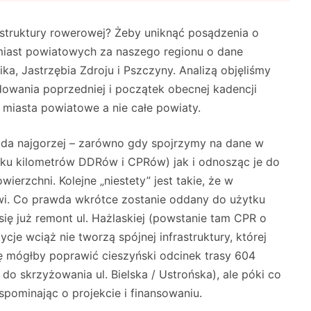
astruktury rowerowej? Żeby uniknąć posądzenia o
miast powiatowych za naszego regionu o dane
a, Jastrzębia Zdroju i Pszczyny. Analizą objęliśmy
dowania poprzedniej i początek obecnej kadencji
 miasta powiatowe a nie całe powiaty.
ada najgorzej – zarówno gdy spojrzymy na dane w
ku kilometrów DDRów i CPRów) jak i odnosząc je do
erzchni. Kolejne „niestety” jest takie, że w
rawi. Co prawda wkrótce zostanie oddany do użytku
się już remont ul. Hażlaskiej (powstanie tam CPR o
cje wciąż nie tworzą spójnej infrastruktury, której
ę mógłby poprawić cieszyński odcinek trasy 604
 skrzyżowania ul. Bielska / Ustrońska), ale póki co
pominając o projekcie i finansowaniu.