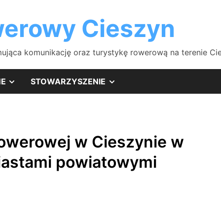
erowy Cieszyn
ująca komunikację oraz turystykę rowerową na terenie Cies
SHOW
SHOW
NE
STOWARZYSZENIE
SUB
SUB
MENU
MENU
rowerowej w Cieszynie w
iastami powiatowymi