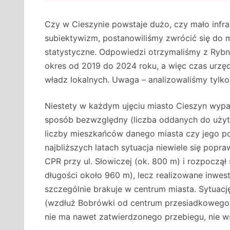
Czy w Cieszynie powstaje dużo, czy mało infr
subiektywizm, postanowiliśmy zwrócić się do 
statystyczne. Odpowiedzi otrzymaliśmy z Rybnik
okres od 2019 do 2024 roku, a więc czas urzę
władz lokalnych. Uwaga – analizowaliśmy tylko
Niestety w każdym ujęciu miasto Cieszyn wyp
sposób bezwzględny (liczba oddanych do użyt
liczby mieszkańców danego miasta czy jego powi
najbliższych latach sytuacja niewiele się pop
CPR przy ul. Słowiczej (ok. 800 m) i rozpoczął 
długości około 960 m), lecz realizowane inwesty
szczególnie brakuje w centrum miasta. Sytuacj
(wzdłuż Bobrówki od centrum przesiadkowego do
nie ma nawet zatwierdzonego przebiegu, nie ws