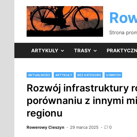
Skip
to
Row
content
Strona prom
SHOW
SHOW
ARTYKUŁY
TRASY
PRAKTYCZ
SUB
SUB
AKTUALNOŚCI
ARTYKUŁY
BEZ KATEGORII
U INNYCH
MENU
MENU
Rozwój infrastruktury 
porównaniu z innymi m
regionu
Rowerowy Cieszyn
29 marca 2025
0