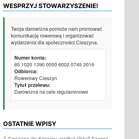
WESPRZYJ STOWARZYSZENIE!
Twoja darowizna pomoże nam promować
komunikację rowerową i organizować
wydarzenia dla społeczności Cieszyna.
Numer konta:
85 1020 1390 0000 6002 0745 2016
Odbiorca:
Rowerowy Cieszyn
Tytuł przelewu:
Darowizna na cele regulaminowe
OSTATNIE WPISY
Z Cieszyna do Karwiny wzdłuż Olzy? Szansa