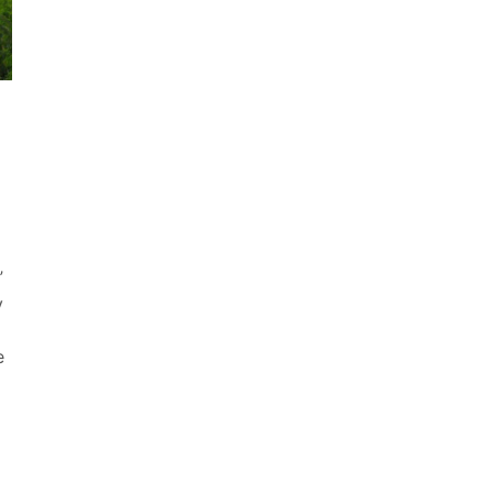
”
y
e