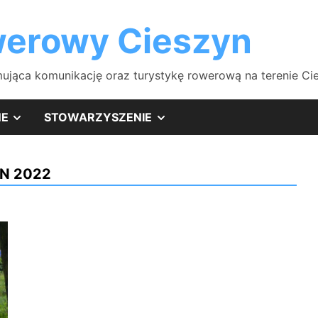
erowy Cieszyn
ująca komunikację oraz turystykę rowerową na terenie Cies
SHOW
SHOW
NE
STOWARZYSZENIE
SUB
SUB
N 2022
MENU
MENU