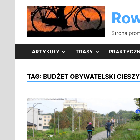
Skip
to
Row
content
Strona prom
SHOW
SHOW
ARTYKUŁY
TRASY
PRAKTYCZ
SUB
SUB
TAG:
BUDŻET OBYWATELSKI CIESZY
MENU
MENU