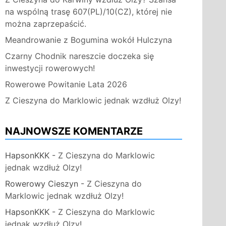
na wspólną trasę 607(PL)/10(CZ), której nie
można zaprzepaścić.
Meandrowanie z Bogumina wokół Hulczyna
Czarny Chodnik nareszcie doczeka się
inwestycji rowerowych!
Rowerowe Powitanie Lata 2026
Z Cieszyna do Marklowic jednak wzdłuż Olzy!
NAJNOWSZE KOMENTARZE
HapsonKKK
-
Z Cieszyna do Marklowic
jednak wzdłuż Olzy!
Rowerowy Cieszyn
-
Z Cieszyna do
Marklowic jednak wzdłuż Olzy!
HapsonKKK
-
Z Cieszyna do Marklowic
jednak wzdłuż Olzy!