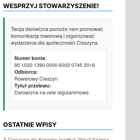
WESPRZYJ STOWARZYSZENIE!
Twoja darowizna pomoże nam promować
komunikację rowerową i organizować
wydarzenia dla społeczności Cieszyna.
Numer konta:
85 1020 1390 0000 6002 0745 2016
Odbiorca:
Rowerowy Cieszyn
Tytuł przelewu:
Darowizna na cele regulaminowe
OSTATNIE WPISY
Z Cieszyna do Karwiny wzdłuż Olzy? Szansa