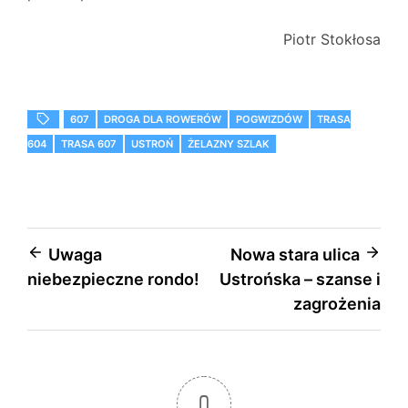
Piotr Stokłosa
607
DROGA DLA ROWERÓW
POGWIZDÓW
TRASA
604
TRASA 607
USTROŃ
ŻELAZNY SZLAK
Nawigacja
Uwaga
Nowa stara ulica
niebezpieczne rondo!
Ustrońska – szanse i
wpisu
zagrożenia
0