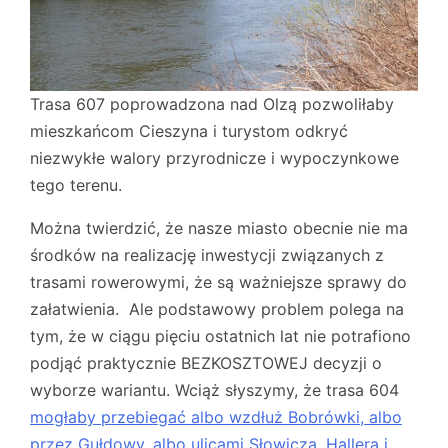
Trasa 607 poprowadzona nad Olzą pozwoliłaby
mieszkańcom Cieszyna i turystom odkryć
niezwykłe walory przyrodnicze i wypoczynkowe
tego terenu.
Można twierdzić, że nasze miasto obecnie nie ma
środków na realizację inwestycji związanych z
trasami rowerowymi, że są ważniejsze sprawy do
załatwienia. Ale podstawowy problem polega na
tym, że w ciągu pięciu ostatnich lat nie potrafiono
podjąć praktycznie BEZKOSZTOWEJ decyzji o
wyborze wariantu. Wciąż słyszymy, że trasa 604
mogłaby przebiegać albo wzdłuż Bobrówki, albo
przez Gułdowy, albo ulicami Słowiczą, Hallera i