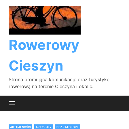
Skip
to
content
Rowerowy
Cieszyn
Strona promująca komunikację oraz turystykę
rowerową na terenie Cieszyna i okolic.
AKTUALNOŚCI
ARTYKUŁY
BEZ KATEGORII